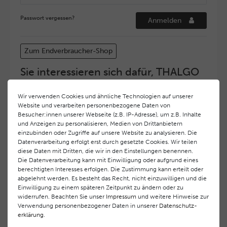
Passwort vergessen?
Anmelden
Zum Endverbraucher-Shop
Sie interessieren sich dafür, THALGO
COSMETIC Partner und Depositär zu
werden?
Wir verwenden Cookies und ähnliche Technologien auf unserer
Website und verarbeiten personenbezogene Daten von
Hohe Servicequalität und ein exzellentes Markenimage
Besucher:innen unserer Webseite (z.B. IP-Adresse), um z.B. Inhalte
haben bei
THALGO COSMETIC
oberste Priorität.
und Anzeigen zu personalisieren, Medien von Drittanbietern
Anspruchsvollen Endverbrauchern möchten wir ein
einzubinden oder Zugriffe auf unsere Website zu analysieren. Die
hohes Qualitätsniveau und gleichzeitig eine
Datenverarbeitung erfolgt erst durch gesetzte Cookies. Wir teilen
diese Daten mit Dritten, die wir in den Einstellungen benennen.
überdurchschnittliche Behandlungs- und Serviceleistung
Die Datenverarbeitung kann mit Einwilligung oder aufgrund eines
gewährleisten. Deshalb haben wir ein selektives
berechtigten Interesses erfolgen. Die Zustimmung kann erteilt oder
Vertriebssystem eingeführt.
THALGO COSMETIC
Partner
abgelehnt werden. Es besteht das Recht, nicht einzuwilligen und die
werden auf diese Weise wirtschaftlich unterstützt,
Einwilligung zu einem späteren Zeitpunkt zu ändern oder zu
während Endverbrauchern eine stets gleichbleibend hohe
widerrufen. Beachten Sie unser
Impressum
und weitere Hinweise zur
Dienstleistungsqualität und ein innovatives Produkt- und
Verwendung personenbezogener Daten in unserer
Daten­schutz­
erklärung
.
Behandlungsprogramm geboten wird.