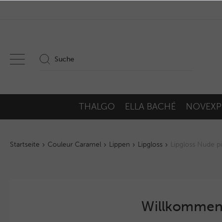
THALGO
ELLA BACHÉ
NOVEXP
Startseite
Couleur Caramel
Lippen
Lipgloss
Lipgloss Nude p
Willkommen