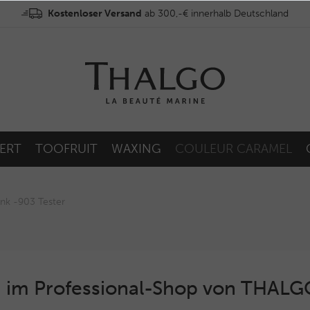
Kostenloser Versand
ab 300,-€ innerhalb Deutschland
ERT
TOOFRUIT
WAXING
COULEUR CARAMEL
ink -903 Tester
 im Professional-Shop von THAL