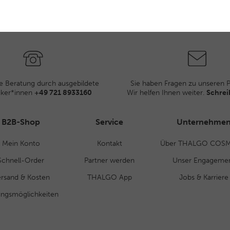
e Beratung durch ausgebildete
Sie haben Fragen zu unseren 
iker*innen
+49 721 8933160
Wir helfen Ihnen weiter.
Schrei
B2B-Shop
Service
Unternehme
Mein Konto
Kontakt
Über THALGO COSM
Schnell-Order
Partner werden
Unser Engageme
rsand & Kosten
THALGO App
Jobs & Karriere
ungsmöglichkeiten