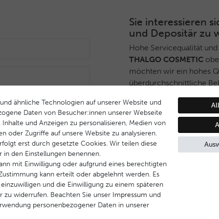
Sie interessieren
und Depositär zu 
Hohe Servicequalität und
THALGO COSMETIC
ober
möchten wir ein hohes Qua
überdurchschnittliche Be
Deshalb haben wir ein sel
und ähnliche Technologien auf unserer Website und
Anmelden
Al
THALGO COSMETIC
Part
zogene Daten von Besucher:innen unserer Webseite
während Endverbrauchern 
B. Inhalte und Anzeigen zu personalisieren, Medien von
A
Dienstleistungsqualität u
en oder Zugriffe auf unsere Website zu analysieren.
Behandlungsprogramm ge
folgt erst durch gesetzte Cookies. Wir teilen diese
Ausw
ir in den Einstellungen benennen.
Wenn Sie Interesse daran
ann mit Einwilligung oder aufgrund eines berechtigten
werden, nehmen Sie bitte 
e Zustimmung kann erteilt oder abgelehnt werden. Es
 einzuwilligen und die Einwilligung zu einem späteren
r zu widerrufen. Beachten Sie unser
Impressum
und
Kontakt aufnehmen
erwendung personenbezogener Daten in unserer