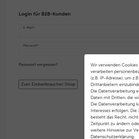
Login für B2B-Kunden
E-Mail*
Passwort*
Passwort vergessen?
Wir verwenden Cookies 
verarbeiten personenbe
(z.B. IP-Adresse), um z.
Zum Endverbraucher-Shop
Drittanbietern einzubind
Die Datenverarbeitung er
Daten mit Dritten, die w
Die Datenverarbeitung k
Interesses erfolgen. Di
besteht das Recht, nicht
Zeitpunkt zu ändern ode
weitere Hinweise zur V
Daten­schutz­erklärung
.