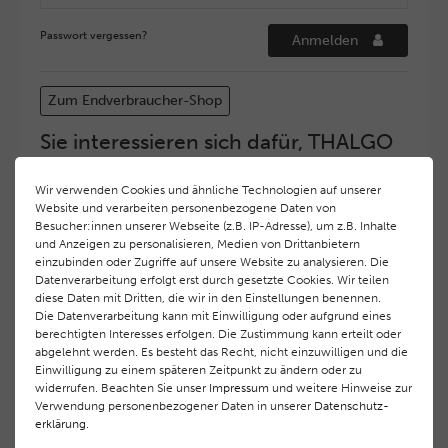
Passwort vergessen?
Anmelden
Zum Endverbraucher-Shop
Sie interessieren sich dafür, THALGO
COSMETIC Partner und Depositär zu
werden?
Wir verwenden Cookies und ähnliche Technologien auf unserer
Website und verarbeiten personenbezogene Daten von
Hohe Servicequalität und ein exzellentes Markenimage
Besucher:innen unserer Webseite (z.B. IP-Adresse), um z.B. Inhalte
haben bei
THALGO COSMETIC
oberste Priorität.
und Anzeigen zu personalisieren, Medien von Drittanbietern
Anspruchsvollen Endverbrauchern möchten wir ein
einzubinden oder Zugriffe auf unsere Website zu analysieren. Die
hohes Qualitätsniveau und gleichzeitig eine
Datenverarbeitung erfolgt erst durch gesetzte Cookies. Wir teilen
diese Daten mit Dritten, die wir in den Einstellungen benennen.
überdurchschnittliche Behandlungs- und Serviceleistung
Die Datenverarbeitung kann mit Einwilligung oder aufgrund eines
gewährleisten. Deshalb haben wir ein selektives
berechtigten Interesses erfolgen. Die Zustimmung kann erteilt oder
Vertriebssystem eingeführt.
THALGO COSMETIC
Partner
abgelehnt werden. Es besteht das Recht, nicht einzuwilligen und die
werden auf diese Weise wirtschaftlich unterstützt,
Einwilligung zu einem späteren Zeitpunkt zu ändern oder zu
während Endverbrauchern eine stets gleichbleibend hohe
widerrufen. Beachten Sie unser
Impressum
und weitere Hinweise zur
Dienstleistungsqualität und ein innovatives Produkt- und
Verwendung personenbezogener Daten in unserer
Daten­schutz­
erklärung
.
Behandlungsprogramm geboten wird.