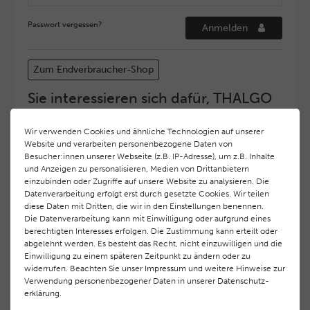
Passwort vergessen?
Anmelden
Zum Endverbraucher-Shop
Sie interessieren sich dafür, THALGO
COSMETIC Partner und Depositär zu
werden?
Wir verwenden Cookies und ähnliche Technologien auf unserer
Website und verarbeiten personenbezogene Daten von
Hohe Servicequalität und ein exzellentes Markenimage
Besucher:innen unserer Webseite (z.B. IP-Adresse), um z.B. Inhalte
haben bei
THALGO COSMETIC
oberste Priorität.
und Anzeigen zu personalisieren, Medien von Drittanbietern
Anspruchsvollen Endverbrauchern möchten wir ein
einzubinden oder Zugriffe auf unsere Website zu analysieren. Die
hohes Qualitätsniveau und gleichzeitig eine
Datenverarbeitung erfolgt erst durch gesetzte Cookies. Wir teilen
diese Daten mit Dritten, die wir in den Einstellungen benennen.
überdurchschnittliche Behandlungs- und Serviceleistung
Die Datenverarbeitung kann mit Einwilligung oder aufgrund eines
gewährleisten. Deshalb haben wir ein selektives
berechtigten Interesses erfolgen. Die Zustimmung kann erteilt oder
Vertriebssystem eingeführt.
THALGO COSMETIC
Partner
abgelehnt werden. Es besteht das Recht, nicht einzuwilligen und die
werden auf diese Weise wirtschaftlich unterstützt,
Einwilligung zu einem späteren Zeitpunkt zu ändern oder zu
während Endverbrauchern eine stets gleichbleibend hohe
widerrufen. Beachten Sie unser
Impressum
und weitere Hinweise zur
Dienstleistungsqualität und ein innovatives Produkt- und
Verwendung personenbezogener Daten in unserer
Daten­schutz­
erklärung
.
Behandlungsprogramm geboten wird.