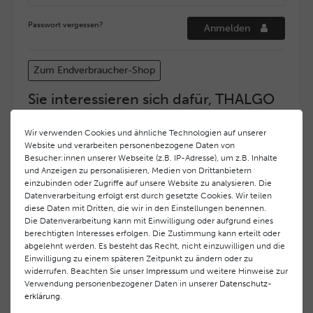
Passwort vergessen?
Anmelden
Zum Endverbraucher-Shop
Sie interessieren sich dafür, THALGO
COSMETIC Partner und Depositär zu
werden?
Wir verwenden Cookies und ähnliche Technologien auf unserer
Website und verarbeiten personenbezogene Daten von
Hohe Servicequalität und ein exzellentes Markenimage
Besucher:innen unserer Webseite (z.B. IP-Adresse), um z.B. Inhalte
haben bei
THALGO COSMETIC
oberste Priorität.
und Anzeigen zu personalisieren, Medien von Drittanbietern
Anspruchsvollen Endverbrauchern möchten wir ein
einzubinden oder Zugriffe auf unsere Website zu analysieren. Die
hohes Qualitätsniveau und gleichzeitig eine
Datenverarbeitung erfolgt erst durch gesetzte Cookies. Wir teilen
diese Daten mit Dritten, die wir in den Einstellungen benennen.
überdurchschnittliche Behandlungs- und Serviceleistung
Die Datenverarbeitung kann mit Einwilligung oder aufgrund eines
gewährleisten. Deshalb haben wir ein selektives
berechtigten Interesses erfolgen. Die Zustimmung kann erteilt oder
Vertriebssystem eingeführt.
THALGO COSMETIC
Partner
abgelehnt werden. Es besteht das Recht, nicht einzuwilligen und die
werden auf diese Weise wirtschaftlich unterstützt,
Einwilligung zu einem späteren Zeitpunkt zu ändern oder zu
während Endverbrauchern eine stets gleichbleibend hohe
widerrufen. Beachten Sie unser
Impressum
und weitere Hinweise zur
Dienstleistungsqualität und ein innovatives Produkt- und
Verwendung personenbezogener Daten in unserer
Daten­schutz­
erklärung
.
Behandlungsprogramm geboten wird.