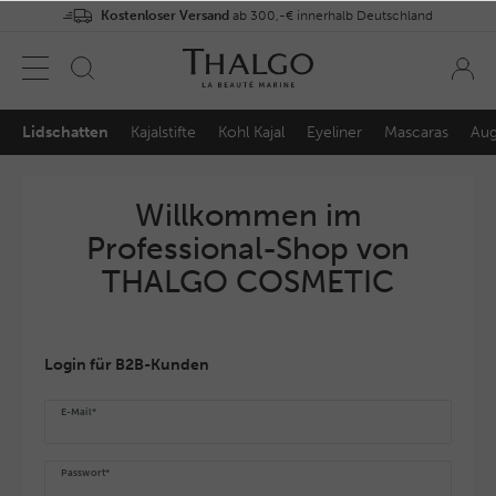
Kostenloser Versand
ab 300,-€ innerhalb Deutschland
Lidschatten
Kajalstifte
Kohl Kajal
Eyeliner
Mascaras
Aug
Willkommen im
Professional-Shop von
THALGO COSMETIC
Login für B2B-Kunden
E-Mail*
Passwort*