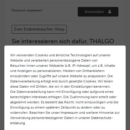
Passwort vergessen?
Anmelden
Zum Endverbraucher-Shop
Sie interessieren sich dafür, THALGO
COSMETIC Partner und Depositär zu
werden?
Wir verwenden Cookies und ähnliche Technologien auf unserer
Website und verarbeiten personenbezogene Daten von
Hohe Servicequalität und ein exzellentes Markenimage
Besucher:innen unserer Webseite (z.B. IP-Adresse), um z.B. Inhalte
haben bei
THALGO COSMETIC
oberste Priorität.
und Anzeigen zu personalisieren, Medien von Drittanbietern
Anspruchsvollen Endverbrauchern möchten wir ein
einzubinden oder Zugriffe auf unsere Website zu analysieren. Die
hohes Qualitätsniveau und gleichzeitig eine
Datenverarbeitung erfolgt erst durch gesetzte Cookies. Wir teilen
diese Daten mit Dritten, die wir in den Einstellungen benennen.
überdurchschnittliche Behandlungs- und Serviceleistung
Die Datenverarbeitung kann mit Einwilligung oder aufgrund eines
gewährleisten. Deshalb haben wir ein selektives
berechtigten Interesses erfolgen. Die Zustimmung kann erteilt oder
Vertriebssystem eingeführt.
THALGO COSMETIC
Partner
abgelehnt werden. Es besteht das Recht, nicht einzuwilligen und die
werden auf diese Weise wirtschaftlich unterstützt,
Einwilligung zu einem späteren Zeitpunkt zu ändern oder zu
während Endverbrauchern eine stets gleichbleibend hohe
widerrufen. Beachten Sie unser
Impressum
und weitere Hinweise zur
Dienstleistungsqualität und ein innovatives Produkt- und
Verwendung personenbezogener Daten in unserer
Daten­schutz­
erklärung
.
Behandlungsprogramm geboten wird.