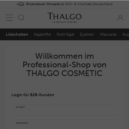
Kostenloser Versand
ab 300,-€ innerhalb Deutschland
Lidschatten
Kajalstifte
Kohl Kajal
Eyeliner
Mascaras
Aug
Willkommen im
Professional-Shop von
THALGO COSMETIC
Login für B2B-Kunden
E-Mail*
Passwort*