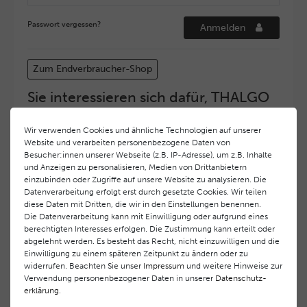
Passwort vergessen?
Anmelden
Zum Endverbraucher-Shop
Sie interessieren sich dafür, THALGO
COSMETIC Partner und Depositär zu
werden?
Wir verwenden Cookies und ähnliche Technologien auf unserer
Website und verarbeiten personenbezogene Daten von
Hohe Servicequalität und ein exzellentes Markenimage
Besucher:innen unserer Webseite (z.B. IP-Adresse), um z.B. Inhalte
haben bei
THALGO COSMETIC
oberste Priorität.
und Anzeigen zu personalisieren, Medien von Drittanbietern
Anspruchsvollen Endverbrauchern möchten wir ein
einzubinden oder Zugriffe auf unsere Website zu analysieren. Die
hohes Qualitätsniveau und gleichzeitig eine
Datenverarbeitung erfolgt erst durch gesetzte Cookies. Wir teilen
diese Daten mit Dritten, die wir in den Einstellungen benennen.
überdurchschnittliche Behandlungs- und Serviceleistung
Die Datenverarbeitung kann mit Einwilligung oder aufgrund eines
gewährleisten. Deshalb haben wir ein selektives
berechtigten Interesses erfolgen. Die Zustimmung kann erteilt oder
Vertriebssystem eingeführt.
THALGO COSMETIC
Partner
abgelehnt werden. Es besteht das Recht, nicht einzuwilligen und die
werden auf diese Weise wirtschaftlich unterstützt,
Einwilligung zu einem späteren Zeitpunkt zu ändern oder zu
während Endverbrauchern eine stets gleichbleibend hohe
widerrufen. Beachten Sie unser
Impressum
und weitere Hinweise zur
Dienstleistungsqualität und ein innovatives Produkt- und
Verwendung personenbezogener Daten in unserer
Daten­schutz­
erklärung
.
Behandlungsprogramm geboten wird.