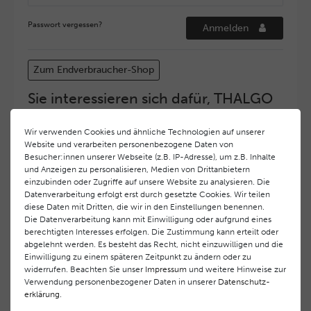
Passwort vergessen?
Anmelden
Zum Endverbraucher-Shop
Sie interessieren sich dafür, THALGO
COSMETIC Partner und Depositär zu
werden?
Wir verwenden Cookies und ähnliche Technologien auf unserer
Website und verarbeiten personenbezogene Daten von
Hohe Servicequalität und ein exzellentes Markenimage
Besucher:innen unserer Webseite (z.B. IP-Adresse), um z.B. Inhalte
haben bei
THALGO COSMETIC
oberste Priorität.
und Anzeigen zu personalisieren, Medien von Drittanbietern
Anspruchsvollen Endverbrauchern möchten wir ein
einzubinden oder Zugriffe auf unsere Website zu analysieren. Die
hohes Qualitätsniveau und gleichzeitig eine
Datenverarbeitung erfolgt erst durch gesetzte Cookies. Wir teilen
diese Daten mit Dritten, die wir in den Einstellungen benennen.
überdurchschnittliche Behandlungs- und Serviceleistung
Die Datenverarbeitung kann mit Einwilligung oder aufgrund eines
gewährleisten. Deshalb haben wir ein selektives
berechtigten Interesses erfolgen. Die Zustimmung kann erteilt oder
Vertriebssystem eingeführt.
THALGO COSMETIC
Partner
abgelehnt werden. Es besteht das Recht, nicht einzuwilligen und die
werden auf diese Weise wirtschaftlich unterstützt,
Einwilligung zu einem späteren Zeitpunkt zu ändern oder zu
während Endverbrauchern eine stets gleichbleibend hohe
widerrufen. Beachten Sie unser
Impressum
und weitere Hinweise zur
Dienstleistungsqualität und ein innovatives Produkt- und
Verwendung personenbezogener Daten in unserer
Daten­schutz­
erklärung
.
Behandlungsprogramm geboten wird.