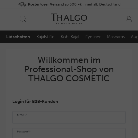
Kostenloser Versand
ab 300,-€ innerhalb Deutschland
Lidschatten
Kajalstifte
Kohl Kajal
Eyeliner
Mascaras
Aug
Willkommen im
Professional-Shop von
THALGO COSMETIC
Login für B2B-Kunden
E-Mail*
Passwort*