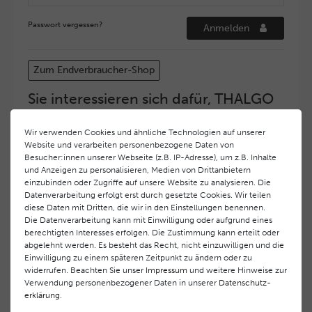
Passwort vergessen?
Anmelden
Zum Endverbraucher-Shop
Sie interessieren sich dafür, THALGO
COSMETIC Partner und Depositär zu
werden?
Wir verwenden Cookies und ähnliche Technologien auf unserer
Website und verarbeiten personenbezogene Daten von
Hohe Servicequalität und ein exzellentes Markenimage
Besucher:innen unserer Webseite (z.B. IP-Adresse), um z.B. Inhalte
haben bei
THALGO COSMETIC
oberste Priorität.
und Anzeigen zu personalisieren, Medien von Drittanbietern
Anspruchsvollen Endverbrauchern möchten wir ein
einzubinden oder Zugriffe auf unsere Website zu analysieren. Die
hohes Qualitätsniveau und gleichzeitig eine
Datenverarbeitung erfolgt erst durch gesetzte Cookies. Wir teilen
diese Daten mit Dritten, die wir in den Einstellungen benennen.
überdurchschnittliche Behandlungs- und Serviceleistung
Die Datenverarbeitung kann mit Einwilligung oder aufgrund eines
gewährleisten. Deshalb haben wir ein selektives
berechtigten Interesses erfolgen. Die Zustimmung kann erteilt oder
Vertriebssystem eingeführt.
THALGO COSMETIC
Partner
abgelehnt werden. Es besteht das Recht, nicht einzuwilligen und die
werden auf diese Weise wirtschaftlich unterstützt,
Einwilligung zu einem späteren Zeitpunkt zu ändern oder zu
während Endverbrauchern eine stets gleichbleibend hohe
widerrufen. Beachten Sie unser
Impressum
und weitere Hinweise zur
Dienstleistungsqualität und ein innovatives Produkt- und
Verwendung personenbezogener Daten in unserer
Daten­schutz­
erklärung
.
Behandlungsprogramm geboten wird.