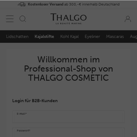
Kostenloser Versand
ab 300,-€ innerhalb Deutschland
Lidschatten
Kajalstifte
Kohl Kajal
Eyeliner
Mascaras
Aug
Willkommen im
Professional-Shop von
THALGO COSMETIC
Login für B2B-Kunden
E-Mail*
Passwort*