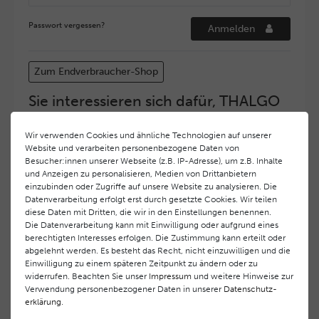
Passwort vergessen?
Anmelden
Zum Endverbraucher-Shop
Sie interessieren sich dafür, THALGO
COSMETIC Partner und Depositär zu
werden?
Wir verwenden Cookies und ähnliche Technologien auf unserer
Website und verarbeiten personenbezogene Daten von
Hohe Servicequalität und ein exzellentes Markenimage
Besucher:innen unserer Webseite (z.B. IP-Adresse), um z.B. Inhalte
haben bei
THALGO COSMETIC
oberste Priorität.
und Anzeigen zu personalisieren, Medien von Drittanbietern
Anspruchsvollen Endverbrauchern möchten wir ein
einzubinden oder Zugriffe auf unsere Website zu analysieren. Die
hohes Qualitätsniveau und gleichzeitig eine
Datenverarbeitung erfolgt erst durch gesetzte Cookies. Wir teilen
diese Daten mit Dritten, die wir in den Einstellungen benennen.
überdurchschnittliche Behandlungs- und Serviceleistung
Die Datenverarbeitung kann mit Einwilligung oder aufgrund eines
gewährleisten. Deshalb haben wir ein selektives
berechtigten Interesses erfolgen. Die Zustimmung kann erteilt oder
Vertriebssystem eingeführt.
THALGO COSMETIC
Partner
abgelehnt werden. Es besteht das Recht, nicht einzuwilligen und die
werden auf diese Weise wirtschaftlich unterstützt,
Einwilligung zu einem späteren Zeitpunkt zu ändern oder zu
während Endverbrauchern eine stets gleichbleibend hohe
widerrufen. Beachten Sie unser
Impressum
und weitere Hinweise zur
Dienstleistungsqualität und ein innovatives Produkt- und
Verwendung personenbezogener Daten in unserer
Daten­schutz­
erklärung
.
Behandlungsprogramm geboten wird.