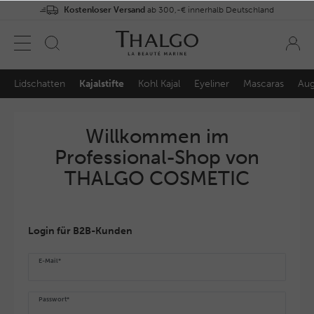
Kostenloser Versand
ab 300,-€ innerhalb Deutschland
Lidschatten
Kajalstifte
Kohl Kajal
Eyeliner
Mascaras
Aug
Willkommen im
Professional-Shop von
THALGO COSMETIC
Login für B2B-Kunden
E-Mail*
Passwort*