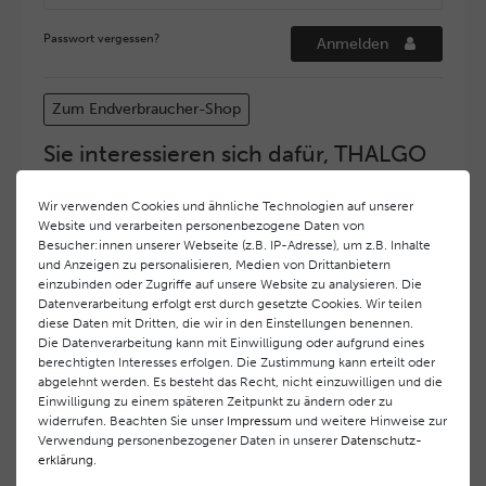
Passwort vergessen?
Anmelden
Zum Endverbraucher-Shop
Sie interessieren sich dafür, THALGO
COSMETIC Partner und Depositär zu
werden?
Wir verwenden Cookies und ähnliche Technologien auf unserer
Website und verarbeiten personenbezogene Daten von
Hohe Servicequalität und ein exzellentes Markenimage
Besucher:innen unserer Webseite (z.B. IP-Adresse), um z.B. Inhalte
haben bei
THALGO COSMETIC
oberste Priorität.
und Anzeigen zu personalisieren, Medien von Drittanbietern
Anspruchsvollen Endverbrauchern möchten wir ein
einzubinden oder Zugriffe auf unsere Website zu analysieren. Die
hohes Qualitätsniveau und gleichzeitig eine
Datenverarbeitung erfolgt erst durch gesetzte Cookies. Wir teilen
diese Daten mit Dritten, die wir in den Einstellungen benennen.
überdurchschnittliche Behandlungs- und Serviceleistung
Die Datenverarbeitung kann mit Einwilligung oder aufgrund eines
gewährleisten. Deshalb haben wir ein selektives
berechtigten Interesses erfolgen. Die Zustimmung kann erteilt oder
Vertriebssystem eingeführt.
THALGO COSMETIC
Partner
abgelehnt werden. Es besteht das Recht, nicht einzuwilligen und die
werden auf diese Weise wirtschaftlich unterstützt,
Einwilligung zu einem späteren Zeitpunkt zu ändern oder zu
während Endverbrauchern eine stets gleichbleibend hohe
widerrufen. Beachten Sie unser
Impressum
und weitere Hinweise zur
Dienstleistungsqualität und ein innovatives Produkt- und
Verwendung personenbezogener Daten in unserer
Daten­schutz­
erklärung
.
Behandlungsprogramm geboten wird.