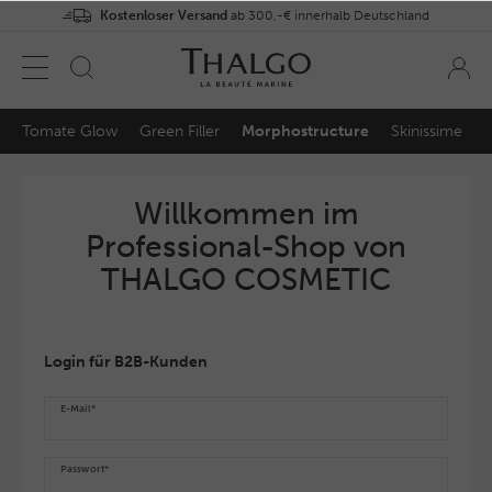
Kostenloser Versand
ab 300,-€ innerhalb Deutschland
Tomate Glow
Green Filler
Morphostructure
Skinissime
Willkommen im
Professional-Shop von
THALGO COSMETIC
Login für B2B-Kunden
E-Mail*
Passwort*