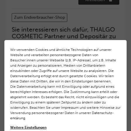
Zum Endverbraucher-Shop
Sie interessieren sich dafür, THALGO
COSMETIC Partner und Depositär zu
werden?
Wir verwenden Cookies und ähnliche Technologien auf unserer
Hohe Servicequalität und ein exzellentes Markenimage
Website und verarbeiten personenbezogene Daten von
haben bei
THALGO COSMETIC
oberste Priorität.
Besucher:innen unserer Webseite (z.B. IP-Adresse), um z.B. Inhalte
Anspruchsvollen Endverbrauchern möchten wir ein
und Anzeigen zu personalisieren, Medien von Drittanbietern
hohes Qualitätsniveau und gleichzeitig eine
einzubinden oder Zugriffe auf unsere Website zu analysieren. Die
überdurchschnittliche Behandlungs- und Serviceleistung
Datenverarbeitung erfolgt erst durch gesetzte Cookies. Wir teilen
diese Daten mit Dritten, die wir in den Einstellungen benennen.
gewährleisten. Deshalb haben wir ein selektives
Die Datenverarbeitung kann mit Einwilligung oder aufgrund eines
Vertriebssystem eingeführt.
THALGO COSMETIC
Partner
berechtigten Interesses erfolgen. Die Zustimmung kann erteilt oder
werden auf diese Weise wirtschaftlich unterstützt,
abgelehnt werden. Es besteht das Recht, nicht einzuwilligen und die
während Endverbrauchern eine stets gleichbleibend hohe
Einwilligung zu einem späteren Zeitpunkt zu ändern oder zu
Dienstleistungsqualität und ein innovatives Produkt- und
widerrufen. Beachten Sie unser
Impressum
und weitere Hinweise zur
Behandlungsprogramm geboten wird.
Verwendung personenbezogener Daten in unserer
Daten­schutz­
erklärung
.
Wenn Sie Interesse daran haben, ebenfalls
Weitere Einstellungen
THALGO COSMETIC
Partner zu werden, nehmen Sie