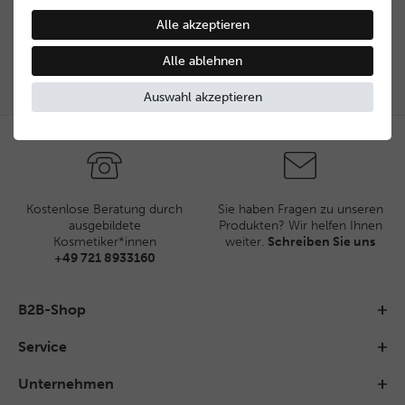
bitte Kontakt mit uns auf.
Alle akzeptieren
Kontakt aufnehmen
Alle ablehnen
Auswahl akzeptieren
Kostenlose Beratung durch
Sie haben Fragen zu unseren
ausgebildete
Produkten? Wir helfen Ihnen
Kosmetiker*innen
weiter.
Schreiben Sie uns
+49 721 8933160
B2B-Shop
Service
Unternehmen