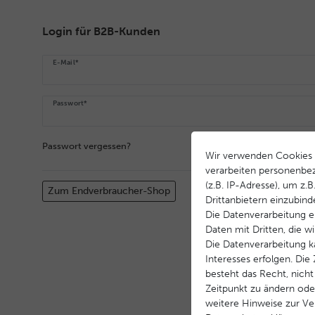
Login für B2B-Kunden
E-Mail*
Passwort*
Passwort vergessen?
Wir verwenden Cookies 
verarbeiten personenbe
(z.B. IP-Adresse), um z.
Zum Endverbraucher-Shop
Drittanbietern einzubind
Die Datenverarbeitung er
Daten mit Dritten, die w
Die Datenverarbeitung k
Interesses erfolgen. Di
besteht das Recht, nicht
Zeitpunkt zu ändern ode
weitere Hinweise zur V