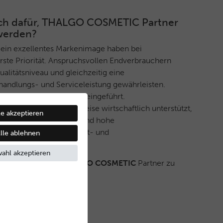
 sich dafür, THALGO COSMETIC Partner
werden?
 ein exzellentes Markenimage haben bei
ste Priorität. Anspruchsvollen Endverbrauchern
litätsniveau und gleichzeitig eine
handlungs- und Serviceleistung gewährleisten.
ektives Vertriebssystem eingeführt.
ner werden auf diese Weise wirtschaftlich unterstützt,
le akzeptieren
eine stets gleichbleibend hohe
nd ein innovatives Produkt- und
lle ablehnen
boten wird.
ahl akzeptieren
 haben, ebenfalls
THALGO COSMETIC
Partner zu
Kontakt mit uns auf.