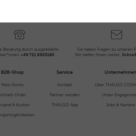
e Beratung durch ausgebildete
Sie haben Fragen zu unseren 
iker*innen
+49 721 8933160
Wir helfen Ihnen weiter.
Schrei
B2B-Shop
Service
Unternehme
Mein Konto
Kontakt
Über THALGO COSM
Schnell-Order
Partner werden
Unser Engageme
rsand & Kosten
THALGO App
Jobs & Karriere
ungsmöglichkeiten