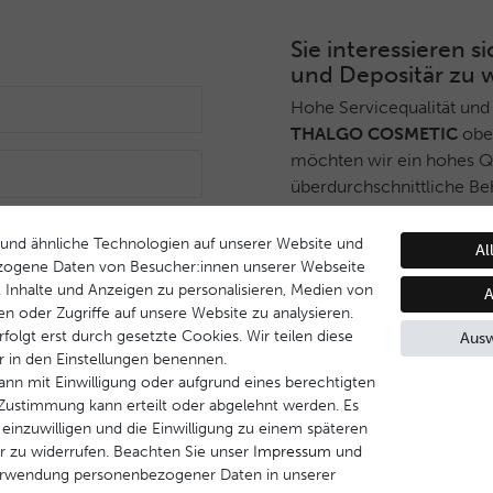
Sie interessieren
und Depositär zu 
Hohe Servicequalität und
THALGO COSMETIC
ober
möchten wir ein hohes Qua
überdurchschnittliche Be
Deshalb haben wir ein sel
Anmelden
THALGO COSMETIC
Part
und ähnliche Technologien auf unserer Website und
Al
während Endverbrauchern 
zogene Daten von Besucher:innen unserer Webseite
B. Inhalte und Anzeigen zu personalisieren, Medien von
Dienstleistungsqualität u
A
en oder Zugriffe auf unsere Website zu analysieren.
Behandlungsprogramm ge
folgt erst durch gesetzte Cookies. Wir teilen diese
Ausw
ir in den Einstellungen benennen.
Wenn Sie Interesse daran
ann mit Einwilligung oder aufgrund eines berechtigten
werden, nehmen Sie bitte 
e Zustimmung kann erteilt oder abgelehnt werden. Es
 einzuwilligen und die Einwilligung zu einem späteren
Kontakt aufnehmen
r zu widerrufen. Beachten Sie unser
Impressum
und
erwendung personenbezogener Daten in unserer