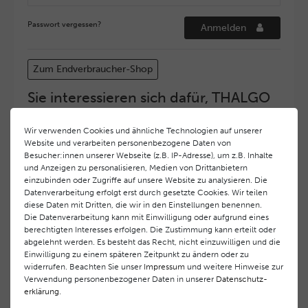
Passwort vergessen?
Anmelden
Zum Endverbraucher-Shop
Sie interessieren sich dafür, THALGO
COSMETIC Partner und Depositär zu
werden?
Wir verwenden Cookies und ähnliche Technologien auf unserer
Website und verarbeiten personenbezogene Daten von
Hohe Servicequalität und ein exzellentes Markenimage
Besucher:innen unserer Webseite (z.B. IP-Adresse), um z.B. Inhalte
haben bei
THALGO COSMETIC
oberste Priorität.
und Anzeigen zu personalisieren, Medien von Drittanbietern
Anspruchsvollen Endverbrauchern möchten wir ein
einzubinden oder Zugriffe auf unsere Website zu analysieren. Die
hohes Qualitätsniveau und gleichzeitig eine
Datenverarbeitung erfolgt erst durch gesetzte Cookies. Wir teilen
diese Daten mit Dritten, die wir in den Einstellungen benennen.
überdurchschnittliche Behandlungs- und Serviceleistung
Die Datenverarbeitung kann mit Einwilligung oder aufgrund eines
gewährleisten. Deshalb haben wir ein selektives
berechtigten Interesses erfolgen. Die Zustimmung kann erteilt oder
Vertriebssystem eingeführt.
THALGO COSMETIC
Partner
abgelehnt werden. Es besteht das Recht, nicht einzuwilligen und die
werden auf diese Weise wirtschaftlich unterstützt,
Einwilligung zu einem späteren Zeitpunkt zu ändern oder zu
während Endverbrauchern eine stets gleichbleibend hohe
widerrufen. Beachten Sie unser
Impressum
und weitere Hinweise zur
Dienstleistungsqualität und ein innovatives Produkt- und
Verwendung personenbezogener Daten in unserer
Daten­schutz­
erklärung
.
Behandlungsprogramm geboten wird.