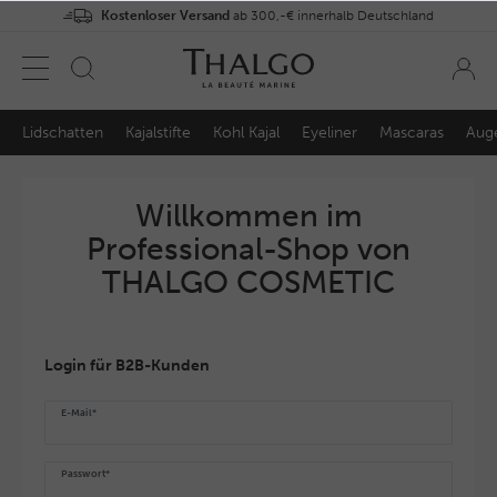
Kostenloser Versand
ab 300,-€ innerhalb Deutschland
Lidschatten
Kajalstifte
Kohl Kajal
Eyeliner
Mascaras
Auge
Willkommen im
Professional-Shop von
THALGO COSMETIC
Login für B2B-Kunden
E-Mail*
Passwort*