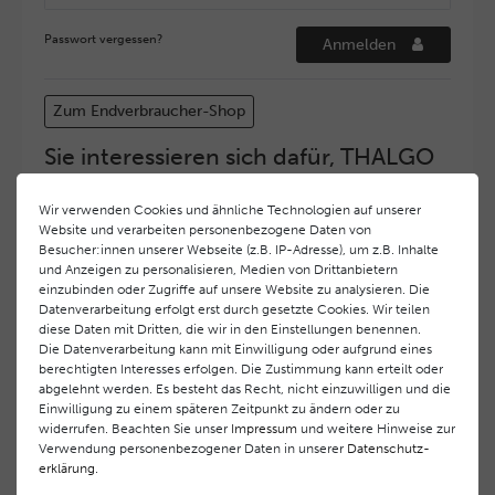
Passwort vergessen?
Anmelden
Zum Endverbraucher-Shop
Sie interessieren sich dafür, THALGO
COSMETIC Partner und Depositär zu
werden?
Wir verwenden Cookies und ähnliche Technologien auf unserer
Website und verarbeiten personenbezogene Daten von
Hohe Servicequalität und ein exzellentes Markenimage
Besucher:innen unserer Webseite (z.B. IP-Adresse), um z.B. Inhalte
haben bei
THALGO COSMETIC
oberste Priorität.
und Anzeigen zu personalisieren, Medien von Drittanbietern
Anspruchsvollen Endverbrauchern möchten wir ein
einzubinden oder Zugriffe auf unsere Website zu analysieren. Die
hohes Qualitätsniveau und gleichzeitig eine
Datenverarbeitung erfolgt erst durch gesetzte Cookies. Wir teilen
diese Daten mit Dritten, die wir in den Einstellungen benennen.
überdurchschnittliche Behandlungs- und Serviceleistung
Die Datenverarbeitung kann mit Einwilligung oder aufgrund eines
gewährleisten. Deshalb haben wir ein selektives
berechtigten Interesses erfolgen. Die Zustimmung kann erteilt oder
Vertriebssystem eingeführt.
THALGO COSMETIC
Partner
abgelehnt werden. Es besteht das Recht, nicht einzuwilligen und die
werden auf diese Weise wirtschaftlich unterstützt,
Einwilligung zu einem späteren Zeitpunkt zu ändern oder zu
während Endverbrauchern eine stets gleichbleibend hohe
widerrufen. Beachten Sie unser
Impressum
und weitere Hinweise zur
Dienstleistungsqualität und ein innovatives Produkt- und
Verwendung personenbezogener Daten in unserer
Daten­schutz­
erklärung
.
Behandlungsprogramm geboten wird.