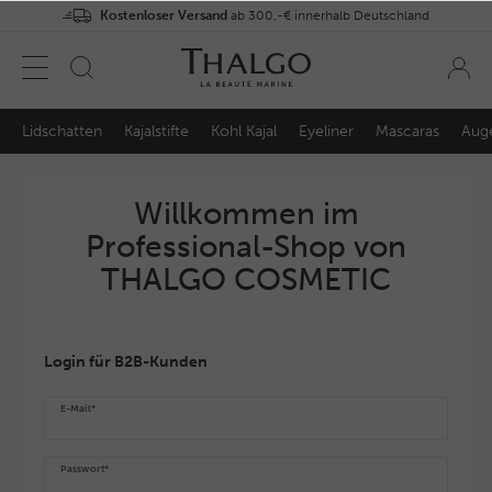
Kostenloser Versand
ab 300,-€ innerhalb Deutschland
Lidschatten
Kajalstifte
Kohl Kajal
Eyeliner
Mascaras
Auge
Willkommen im
Professional-Shop von
THALGO COSMETIC
Login für B2B-Kunden
E-Mail*
Passwort*