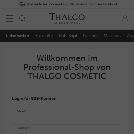
Kostenloser Versand
ab 300,-€ innerhalb Deutschland
Lidschatten
Kajalstifte
Kohl Kajal
Eyeliner
Mascaras
Aug
Willkommen im
Professional-Shop von
THALGO COSMETIC
Login für B2B-Kunden
E-Mail*
Passwort*