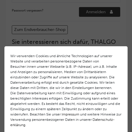
Passwort vergessen?
Anmelden
Zum Endverbraucher-Shop
Sie interessieren sich dafür, THALGO
COSMETIC Partner und Depositär zu
werden?
Wir verwenden Cookies und ähnliche Technologien auf unserer
Website und verarbeiten personenbezogene Daten von
Hohe Servicequalität und ein exzellentes Markenimage
Besucher:innen unserer Webseite (z.B. IP-Adresse), um z.B. Inhalte
haben bei
THALGO COSMETIC
oberste Priorität.
und Anzeigen zu personalisieren, Medien von Drittanbietern
Anspruchsvollen Endverbrauchern möchten wir ein
einzubinden oder Zugriffe auf unsere Website zu analysieren. Die
hohes Qualitätsniveau und gleichzeitig eine
Datenverarbeitung erfolgt erst durch gesetzte Cookies. Wir teilen
diese Daten mit Dritten, die wir in den Einstellungen benennen.
überdurchschnittliche Behandlungs- und Serviceleistung
Die Datenverarbeitung kann mit Einwilligung oder aufgrund eines
gewährleisten. Deshalb haben wir ein selektives
berechtigten Interesses erfolgen. Die Zustimmung kann erteilt oder
Vertriebssystem eingeführt.
THALGO COSMETIC
Partner
abgelehnt werden. Es besteht das Recht, nicht einzuwilligen und die
werden auf diese Weise wirtschaftlich unterstützt,
Einwilligung zu einem späteren Zeitpunkt zu ändern oder zu
während Endverbrauchern eine stets gleichbleibend hohe
widerrufen. Beachten Sie unser
Impressum
und weitere Hinweise zur
Dienstleistungsqualität und ein innovatives Produkt- und
Verwendung personenbezogener Daten in unserer
Daten­schutz­
erklärung
.
Behandlungsprogramm geboten wird.