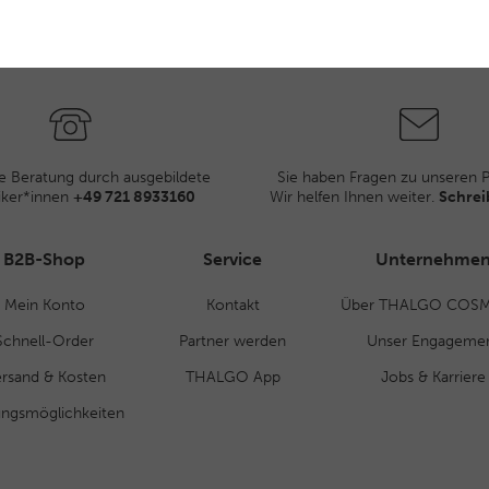
e Beratung durch ausgebildete
Sie haben Fragen zu unseren 
iker*innen
+49 721 8933160
Wir helfen Ihnen weiter.
Schrei
B2B-Shop
Service
Unternehme
Mein Konto
Kontakt
Über THALGO COSM
Schnell-Order
Partner werden
Unser Engageme
rsand & Kosten
THALGO App
Jobs & Karriere
ungsmöglichkeiten