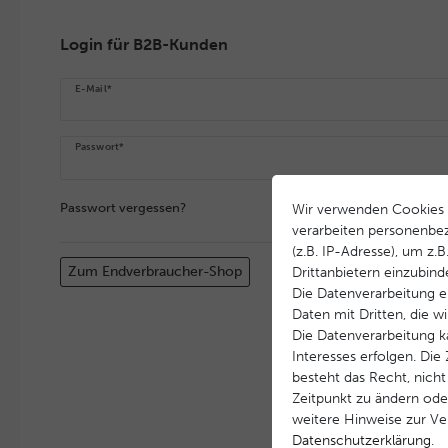
Login für B2B-Kunden
E-Mail*
Passwort*
Passwort vergessen?
Wir verwenden Cookies 
verarbeiten personenbe
(z.B. IP-Adresse), um z.
Zum Endverbraucher-Shop
Drittanbietern einzubind
Die Datenverarbeitung er
Daten mit Dritten, die w
Die Datenverarbeitung k
Interesses erfolgen. Di
besteht das Recht, nicht
Zeitpunkt zu ändern ode
weitere Hinweise zur V
Daten­schutz­erklärung
.