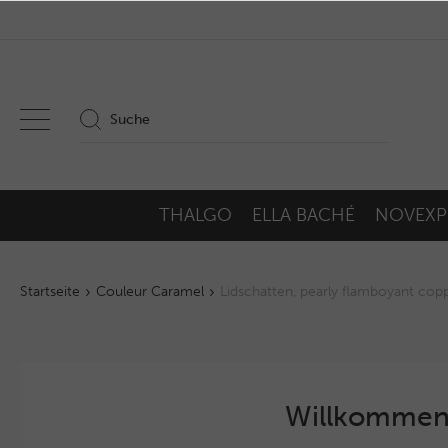
THALGO
ELLA BACHÉ
NOVEXP
Startseite
Couleur Caramel
Lidschatten, pearly flamboyant copp
Willkommen