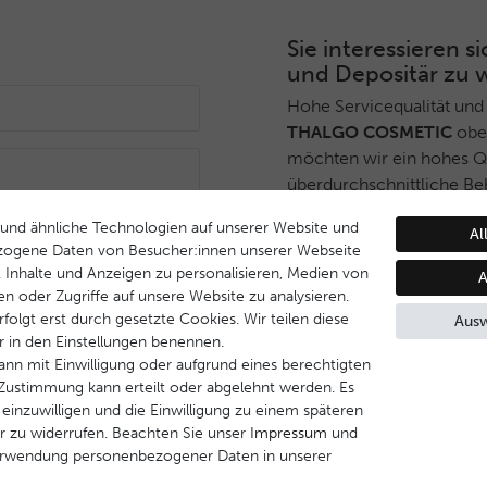
Sie interessieren
und Depositär zu 
Hohe Servicequalität und
THALGO COSMETIC
ober
möchten wir ein hohes Qua
überdurchschnittliche Be
Deshalb haben wir ein sel
und ähnliche Technologien auf unserer Website und
Anmelden
Al
THALGO COSMETIC
Part
zogene Daten von Besucher:innen unserer Webseite
während Endverbrauchern 
B. Inhalte und Anzeigen zu personalisieren, Medien von
A
Dienstleistungsqualität u
en oder Zugriffe auf unsere Website zu analysieren.
Behandlungsprogramm ge
folgt erst durch gesetzte Cookies. Wir teilen diese
Ausw
ir in den Einstellungen benennen.
Wenn Sie Interesse daran
ann mit Einwilligung oder aufgrund eines berechtigten
werden, nehmen Sie bitte 
e Zustimmung kann erteilt oder abgelehnt werden. Es
 einzuwilligen und die Einwilligung zu einem späteren
r zu widerrufen. Beachten Sie unser
Impressum
und
Kontakt aufnehmen
erwendung personenbezogener Daten in unserer