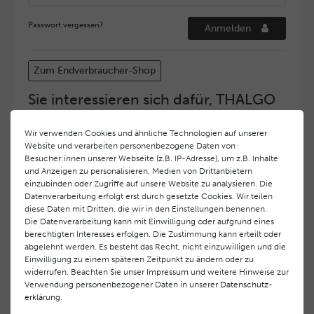
Passwort vergessen?
Anmelden
Zum Endverbraucher-Shop
Sie interessieren sich dafür, THALGO
COSMETIC Partner und Depositär zu
werden?
Wir verwenden Cookies und ähnliche Technologien auf unserer
Website und verarbeiten personenbezogene Daten von
Hohe Servicequalität und ein exzellentes Markenimage
Besucher:innen unserer Webseite (z.B. IP-Adresse), um z.B. Inhalte
haben bei
THALGO COSMETIC
oberste Priorität.
und Anzeigen zu personalisieren, Medien von Drittanbietern
Anspruchsvollen Endverbrauchern möchten wir ein
einzubinden oder Zugriffe auf unsere Website zu analysieren. Die
hohes Qualitätsniveau und gleichzeitig eine
Datenverarbeitung erfolgt erst durch gesetzte Cookies. Wir teilen
diese Daten mit Dritten, die wir in den Einstellungen benennen.
überdurchschnittliche Behandlungs- und Serviceleistung
Die Datenverarbeitung kann mit Einwilligung oder aufgrund eines
gewährleisten. Deshalb haben wir ein selektives
berechtigten Interesses erfolgen. Die Zustimmung kann erteilt oder
Vertriebssystem eingeführt.
THALGO COSMETIC
Partner
abgelehnt werden. Es besteht das Recht, nicht einzuwilligen und die
werden auf diese Weise wirtschaftlich unterstützt,
Einwilligung zu einem späteren Zeitpunkt zu ändern oder zu
während Endverbrauchern eine stets gleichbleibend hohe
widerrufen. Beachten Sie unser
Impressum
und weitere Hinweise zur
Dienstleistungsqualität und ein innovatives Produkt- und
Verwendung personenbezogener Daten in unserer
Daten­schutz­
erklärung
.
Behandlungsprogramm geboten wird.